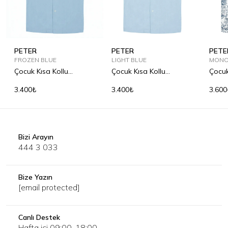
PETER
PETER
PETE
FROZEN BLUE
LIGHT BLUE
MONO
Çocuk Kısa Kollu
Çocuk Kısa Kollu
Çocuk
Bowling Yaka Keten
Bowling Yaka Keten
Keten
3.400₺
3.400₺
3.600
Gömlek
Gömlek
Bizi Arayın
444 3 033
Bize Yazın
[email protected]
Canlı Destek
Hafta içi 09:00-18:00