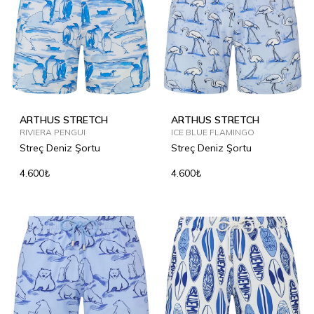
ARTHUS STRETCH
ARTHUS STRETCH
RIVIERA PENGUI
ICE BLUE FLAMINGO
Streç Deniz Şortu
Streç Deniz Şortu
4.600₺
4.600₺