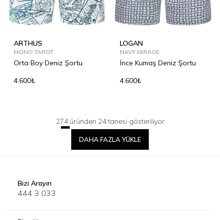
ARTHUS
LOGAN
MONO TAROT
NAVY MIRAGE
Orta Boy Deniz Şortu
İnce Kumaş Deniz Şortu
4.600₺
4.600₺
274 üründen 24 tanesi gösteriliyor
DAHA FAZLA YÜKLE
Bizi Arayın
444 3 033