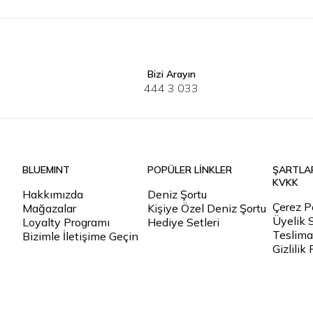
Bizi Arayın
40
41
42
43
44
45
40
41
4
444 3 033
BLUEMINT
POPÜLER LİNKLER
ŞARTLA
KVKK
Hakkımızda
Deniz Şortu
Çerez Po
Mağazalar
Kişiye Özel Deniz Şortu
Üyelik 
Loyalty Programı
Hediye Setleri
Teslimat
Bizimle İletişime Geçin
Gizlilik 