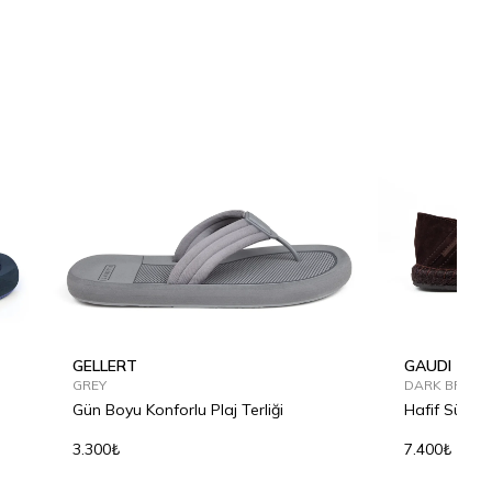
GELLERT
GAUDI
GREY
DARK BROW
Gün Boyu Konforlu Plaj Terliği
Hafif Süet E
3.300₺
7.400₺