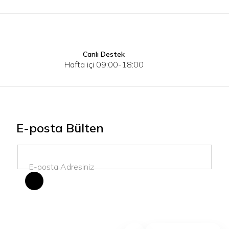
Canlı Destek
40
41
42
43
44
45
40
41
Hafta içi 09:00-18:00
E-posta Bülten