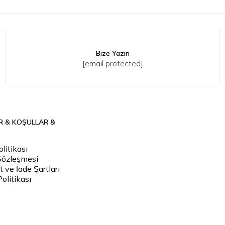
Bize Yazın
2
43
44
45
40
41
42
43
44
45
[email protected]
R & KOŞULLAR &
litikası
Sözleşmesi
 ve İade Şartları
Politikası