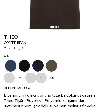
THEO
COFFEE BEAN
Rayon Tişört
4.400₺
S
M
L
XL
2XL
BEDEN TABLOSU
Bluemint’in koleksiyonuna taze bir dokunuş getiren
Theo Tişört, Rayon ve Polyamid karışımından
üretilmiştir. Yumuşak dokusu ve minimalist sıfır yaka