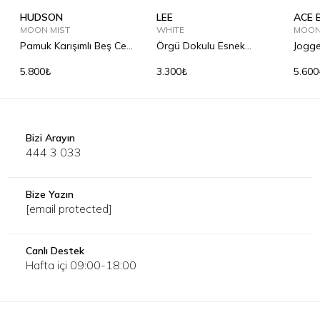
HUDSON
LEE
ACE 
MOON MIST
WHITE
MOON
Pamuk Karışımlı Beş Cep
Örgü Dokulu Esnek
Jogge
Pantolon
Kemer
5.800₺
3.300₺
5.600
Bizi Arayın
444 3 033
Bize Yazın
[email protected]
Canlı Destek
Hafta içi 09:00-18:00