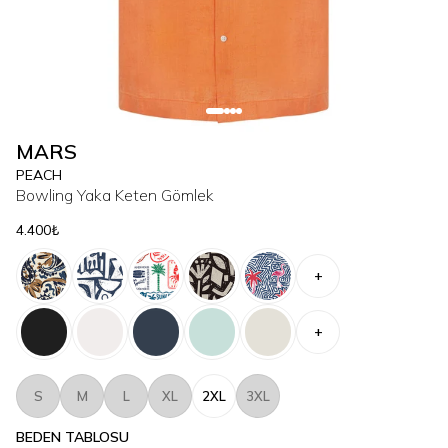
MARS
PEACH
Bowling Yaka Keten Gömlek
4.400₺
+
+
S
M
L
XL
2XL
3XL
BEDEN TABLOSU