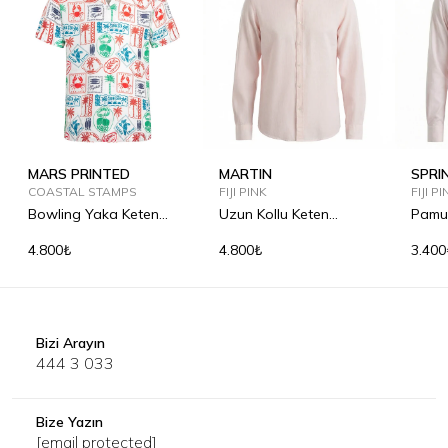
MARS PRINTED
MARTIN
SPRI
COASTAL STAMPS
FIJI PINK
FIJI P
Bowling Yaka Keten
Uzun Kollu Keten
Pamu
Gömlek
Gömlek
4.800₺
4.800₺
3.400
Bizi Arayın
444 3 033
Bize Yazın
[email protected]