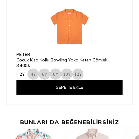
PETER
Çocuk Kısa Kollu Bowling Yaka Keten Gömlek
3.400₺
2Y
4Y
6Y
8Y
10Y
12Y
SEPETE EKLE
BUNLARI DA BEĞENEBİLİRSİNİZ