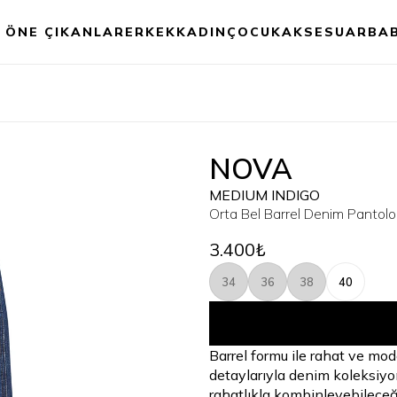
ÖNE ÇIKANLAR
ERKEK
KADIN
ÇOCUK
AKSESUAR
BA
NOVA
MEDIUM INDIGO
Orta Bel Barrel Denim Pantol
3.400₺
34
36
38
40
Barrel formu ile rahat ve mod
detaylarıyla denim koleksiyon
rahatlıkla kombinleyebileceğ