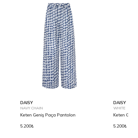
DAISY
DAISY
NAVY CHAIN
WHITE
Keten Geniş Paça Pantolon
Keten Geniş
5.200₺
5.200₺