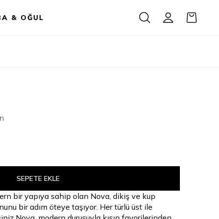
BA & OĞUL
on
SEPETE EKLE
ern bir yapıya sahip olan Nova, dikiş ve kup
unu bir adım öteye taşıyor. Her türlü üst ile
iniz Nova, modern duruşuyla kışın favorilerinden