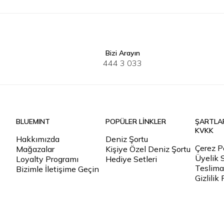
Bizi Arayın
34
36
38
40
34
36
3
444 3 033
BLUEMINT
POPÜLER LİNKLER
ŞARTLA
KVKK
Hakkımızda
Deniz Şortu
Çerez Po
Mağazalar
Kişiye Özel Deniz Şortu
Üyelik 
Loyalty Programı
Hediye Setleri
Teslimat
Bizimle İletişime Geçin
Gizlilik 