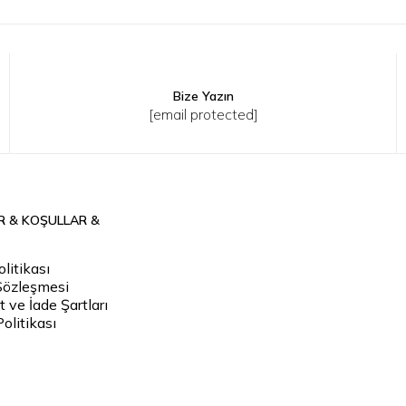
Bize Yazın
8
40
42
XS
S
M
L
[email protected]
R & KOŞULLAR &
litikası
Sözleşmesi
 ve İade Şartları
Politikası