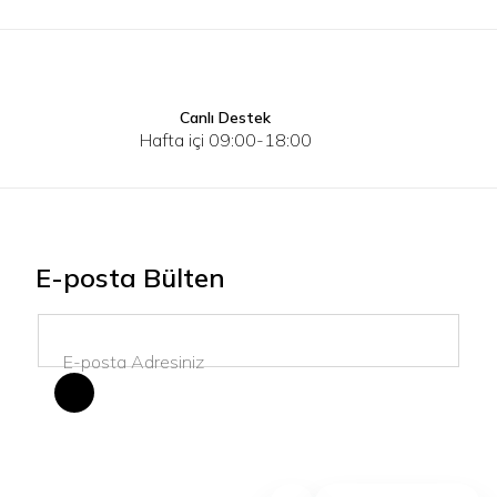
Canlı Destek
XS
S
M
L
XS
S
Hafta içi 09:00-18:00
E-posta Bülten