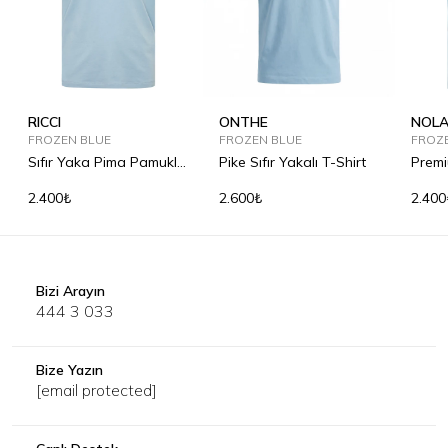
RICCI
ONTHE
NOL
FROZEN BLUE
FROZEN BLUE
FROZ
Sıfır Yaka Pima Pamuklu
Pike Sıfır Yakalı T-Shirt
Premi
Tişört
2.400₺
2.600₺
2.400
Bizi Arayın
444 3 033
Bize Yazın
[email protected]