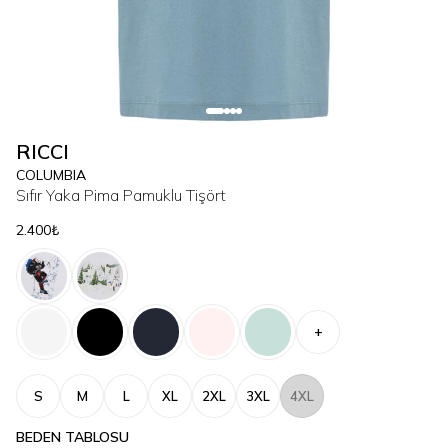
RICCI
COLUMBIA
Sıfır Yaka Pima Pamuklu Tişört
2.400₺
+
S
M
L
XL
2XL
3XL
4XL
BEDEN TABLOSU