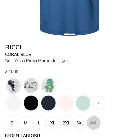
RICCI
CORAL BLUE
Sıfır Yaka Pima Pamuklu Tişört
2.400₺
+
S
M
L
XL
2XL
3XL
4XL
BEDEN TABLOSU