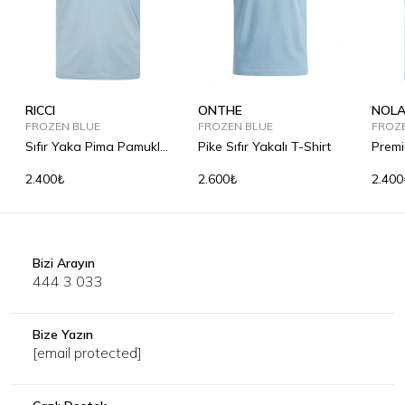
RICCI
ONTHE
NOL
FROZEN BLUE
FROZEN BLUE
FROZ
Sıfır Yaka Pima Pamuklu
Pike Sıfır Yakalı T-Shirt
Premi
Tişört
2.400₺
2.600₺
2.400
Bizi Arayın
444 3 033
Bize Yazın
[email protected]