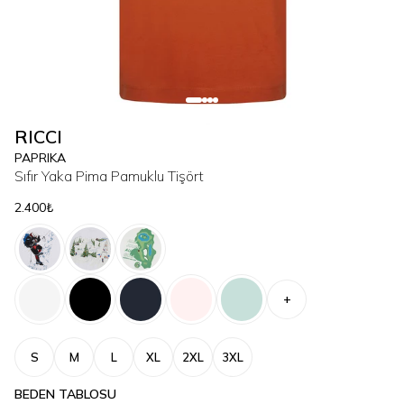
RICCI
PAPRIKA
Sıfır Yaka Pima Pamuklu Tişört
2.400₺
+
S
M
L
XL
2XL
3XL
BEDEN TABLOSU