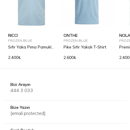
RICCI
ONTHE
NOL
FROZEN BLUE
FROZEN BLUE
FROZ
Sıfır Yaka Pima Pamuklu
Pike Sıfır Yakalı T-Shirt
Premi
Tişört
2.400₺
2.600₺
2.400
Bizi Arayın
444 3 033
Bize Yazın
[email protected]