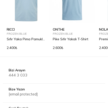
RICCI
ONTHE
NOL
FROZEN BLUE
FROZEN BLUE
FROZ
Sıfır Yaka Pima Pamuklu
Pike Sıfır Yakalı T-Shirt
Premi
Tişört
2.400₺
2.600₺
2.400
Bizi Arayın
444 3 033
Bize Yazın
[email protected]