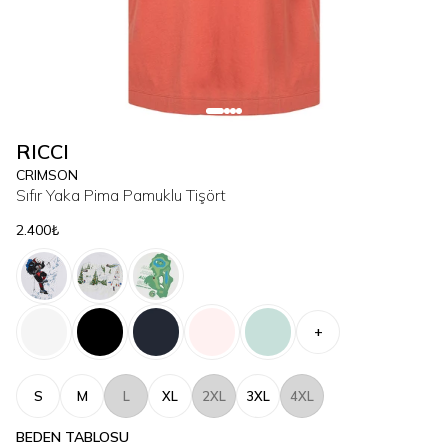
RICCI
CRIMSON
Sıfır Yaka Pima Pamuklu Tişört
2.400₺
+
S
M
L
XL
2XL
3XL
4XL
BEDEN TABLOSU