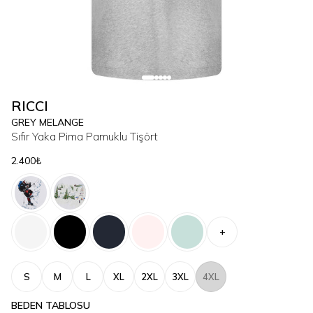
RICCI
GREY MELANGE
Sıfır Yaka Pima Pamuklu Tişört
2.400₺
+
S
M
L
XL
2XL
3XL
4XL
BEDEN TABLOSU