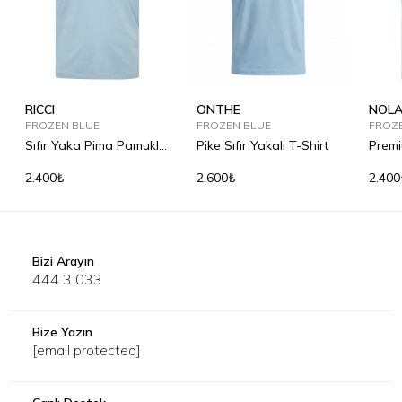
RICCI
ONTHE
NOL
FROZEN BLUE
FROZEN BLUE
FROZ
Sıfır Yaka Pima Pamuklu
Pike Sıfır Yakalı T-Shirt
Premi
Tişört
2.400₺
2.600₺
2.400
Bizi Arayın
444 3 033
Bize Yazın
[email protected]