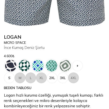
LOGAN
MICRO SPACE
İnce Kumaş Deniz Şortu
4.600₺
+
S
M
L
XL
2XL
3XL
4XL
BEDEN TABLOSU
Logan hızlı kuruma özelliği, yumuşak tuşeli kumaşı, farklı
renk seçenekleri ve mikro desenleriyle kolayca
kombinleyeceğiniz bir renk yelpazesine sahiptir.