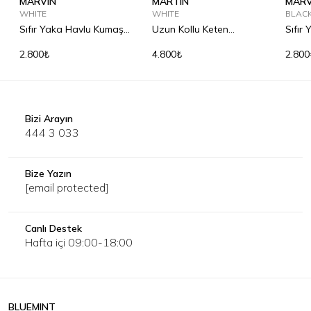
MARVIN
MARTIN
MARV
WHITE
WHITE
BLAC
Sıfır Yaka Havlu Kumaş
Uzun Kollu Keten
Sıfır
Tişört
Gömlek
Tişör
2.800₺
4.800₺
2.800
Bizi Arayın
444 3 033
Bize Yazın
[email protected]
Canlı Destek
Hafta içi 09:00-18:00
BLUEMINT