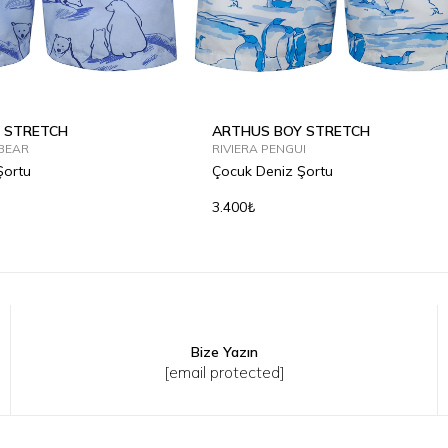
 STRETCH
ARTHUS BOY STRETCH
BEAR
RIVIERA PENGUI
Şortu
Çocuk Deniz Şortu
3.400₺
Bize Yazın
Y
8Y
10Y
12Y
2Y
4Y
6Y
8Y
10Y
12Y
[email protected]