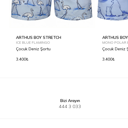
ARTHUS BOY STRETCH
ARTHUS BOY
ICE BLUE FLAMINGO
MONO POLAR 
Çocuk Deniz Şortu
Çocuk Deniz 
3.400₺
3.400₺
Bizi Arayın
2Y
4Y
6Y
8Y
10Y
12Y
2Y
4Y
6
444 3 033