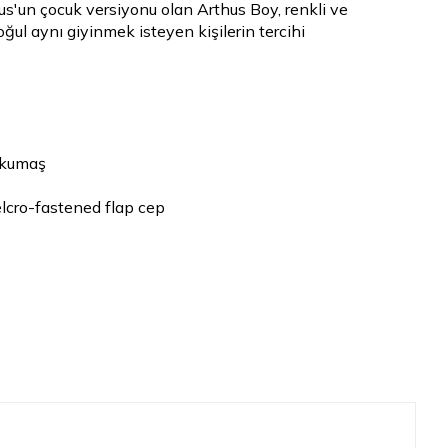
us'un çocuk versiyonu olan Arthus Boy, renkli ve
oğul aynı giyinmek isteyen kişilerin tercihi
i kumaş
lcro-fastened flap cep