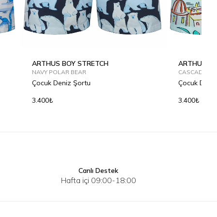
ARTHUS BOY STRETCH
ARTHUS BO
NAVY POLAR BEAR
CASCADE SP
Çocuk Deniz Şortu
Çocuk Deniz
3.400₺
3.400₺
Canlı Destek
2Y
4Y
6Y
8Y
10Y
12Y
2Y
4Y
Hafta içi 09:00-18:00