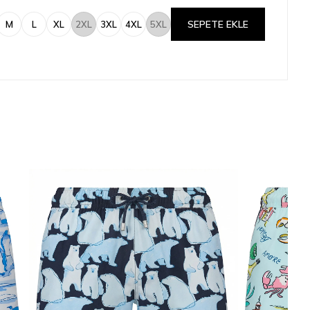
SEPETE EKLE
M
L
XL
2XL
3XL
4XL
5XL