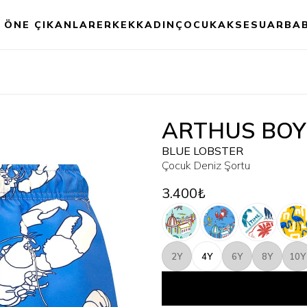
ÖNE ÇIKANLAR
ERKEK
KADIN
ÇOCUK
AKSESUAR
BA
ARTHUS BOY
BLUE LOBSTER
Çocuk Deniz Şortu
3.400₺
2Y
4Y
6Y
8Y
10Y