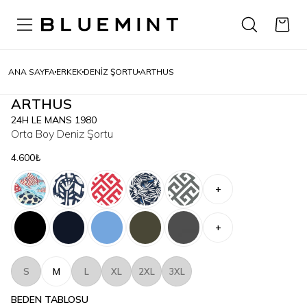
ANA SAYFA
ERKEK
DENIZ ŞORTU
ARTHUS
ARTHUS
24H LE MANS 1980
Orta Boy Deniz Şortu
4.600₺
+
+
S
M
L
XL
2XL
3XL
BEDEN TABLOSU