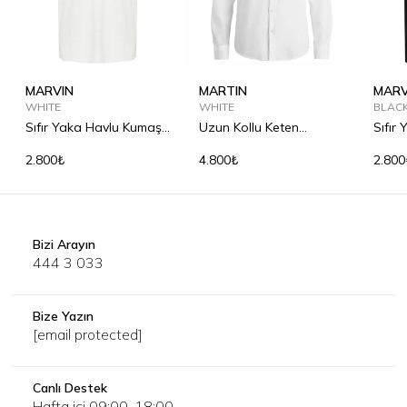
MARVIN
MARTIN
MARV
WHITE
WHITE
BLAC
Sıfır Yaka Havlu Kumaş
Uzun Kollu Keten
Sıfır
Tişört
Gömlek
Tişör
2.800₺
4.800₺
2.800
Bizi Arayın
444 3 033
Bize Yazın
[email protected]
Canlı Destek
Hafta içi 09:00-18:00