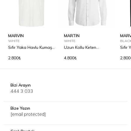
MARVIN
MARTIN
MARV
WHITE
WHITE
BLAC
Sıfır Yaka Havlu Kumaş
Uzun Kollu Keten
Sıfır
Tişört
Gömlek
Tişör
2.800₺
4.800₺
2.800
Bizi Arayın
444 3 033
Bize Yazın
[email protected]