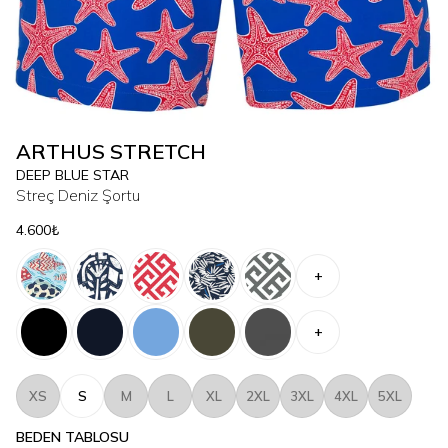
ARTHUS STRETCH
DEEP BLUE STAR
Streç Deniz Şortu
4.600₺
+
+
XS
S
M
L
XL
2XL
3XL
4XL
5XL
BEDEN TABLOSU